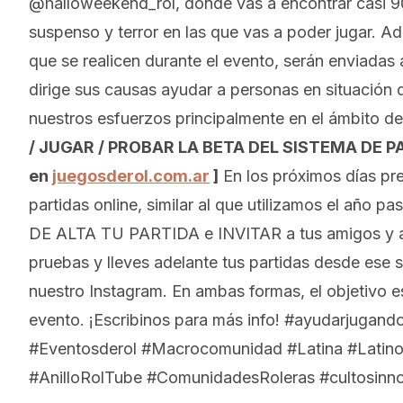
@halloweekend_rol, donde vas a encontrar casi 90 
suspenso y terror en las que vas a poder jugar. 
que se realicen durante el evento, serán enviad
dirige sus causas ayudar a personas en situación 
nuestros esfuerzos principalmente en el ámbito de 
/ JUGAR / PROBAR LA BETA DEL SISTEMA DE 
en
juegosderol.com.ar
]
En los próximos días pre
partidas online, similar al que utilizamos el año
DE ALTA TU PARTIDA e INVITAR a tus amigos y a
pruebas y lleves adelante tus partidas desde ese
nuestro Instagram. En ambas formas, el objetivo es
evento. ¡Escribinos para más info! #ayudarjuga
#Eventosderol #Macrocomunidad #Latina #Latin
#AnilloRolTube #ComunidadesRoleras #cultosinn