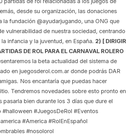
partidas de rol relacionadas a los juegos de
Además, desde su organización, las donaciones
as a la fundación @ayudarjugando, una ONG que
de vulnerabilidad de nuestra sociedad, centrando
la infancia y la juventud, en España.
2) [ DIRIGIR
PARTIDAS DE ROL PARA EL CARNAVAL ROLERO
sentaremos la beta actualidad del sistema de
 pasado en juegosderol.com.ar donde podrás DAR
migas. Nos encantaría que puedas hacer
 sitio. Tendremos novedades sobre esto pronto en
 pasarla bien durante los 3 días que dure el
ndo #halloween #JuegosDeRol #Eventos
oamerica #America #RolEnEspañol
ombrables #nosolorol