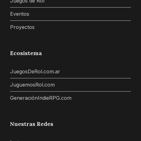
Juegos de Rol
Eventos
Proyectos
Ecosistema
JuegosDeRol.com.ar
JuguemosRol.com
GeneraciónIndieRPG.com
Nuestras Redes